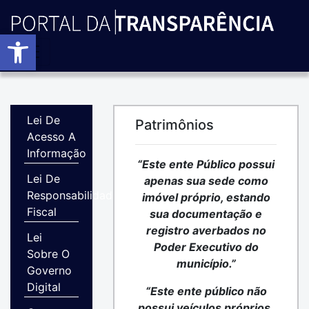
Barra de Ferramentas Abert
Lei De
Patrimônios
Acesso A
Informação
“Este ente Público possui
Lei De
apenas sua sede como
Responsabilidade
imóvel próprio, estando
Fiscal
sua documentação e
registro averbados no
Lei
Poder Executivo do
Sobre O
município.”
Governo
Digital
“Este ente público não
possui veículos próprios,