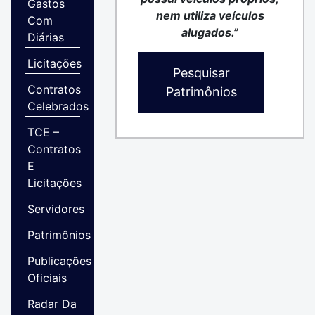
Gastos
nem utiliza veículos
Com
alugados.”
Diárias
Licitações
Pesquisar
Contratos
Patrimônios
Celebrados
TCE –
Contratos
E
Licitações
Servidores
Patrimônios
Publicações
Oficiais
Radar Da