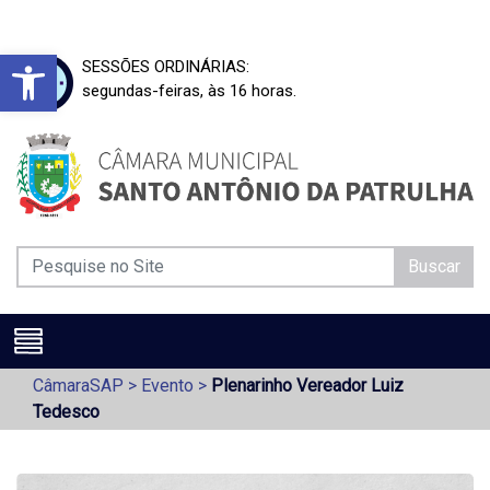
Barra de Ferramentas Aberta
SESSÕES ORDINÁRIAS:
segundas-feiras, às 16 horas.
Buscar
CâmaraSAP
>
Evento
>
Plenarinho Vereador Luiz
Tedesco