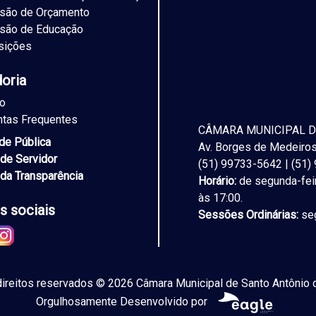
são de Orçamento
são de Educação
sições
doria
to
ntas Frequentes
CÂMARA MUNICIPAL D
ade Pública
Av. Borges de Medeiros,
 de Servidor
(51) 99733-5642 | (51
 da Transparência
Horário:
de segunda-feir
às 17:00.
s sociais
Sessões Ordinárias:
seg
ireitos reservados © 2026 Câmara Municipal de Santo Antônio d
Orgulhosamente Desenvolvido por