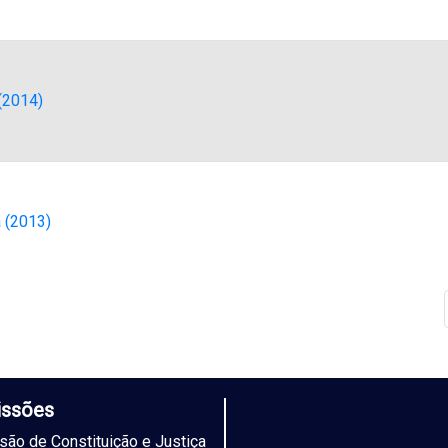
 (2014)
a (2013)
ssões
ão de Constituição e Justiça