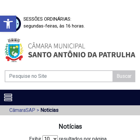
Barra de Ferramentas Aberta
SESSÕES ORDINÁRIAS:
segundas-feiras, às 16 horas.
Buscar
CâmaraSAP
>
Noticias
Notícias
Exibir
resultados por página