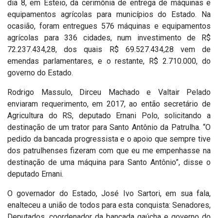
dia 8, em Esteio, da cerimônia de entrega de máquinas e
equipamentos agrícolas para municípios do Estado. Na
ocasião, foram entregues 576 máquinas e equipamentos
agrícolas para 336 cidades, num investimento de R$
72.237.434,28, dos quais R$ 69.527.434,28 vem de
emendas parlamentares, e o restante, R$ 2.710.000, do
governo do Estado.
Rodrigo Massulo, Dirceu Machado e Valtair Pelado
enviaram requerimento, em 2017, ao então secretário de
Agricultura do RS, deputado Ernani Polo, solicitando a
destinação de um trator para Santo Antônio da Patrulha. “O
pedido da bancada progressista e o apoio que sempre tive
dos patrulhenses fizeram com que eu me empenhasse na
destinação de uma máquina para Santo Antônio”, disse o
deputado Ernani.
O governador do Estado, José Ivo Sartori, em sua fala,
enalteceu a união de todos para esta conquista: Senadores,
Deputados, coordenador da bancada gaúcha e governo do