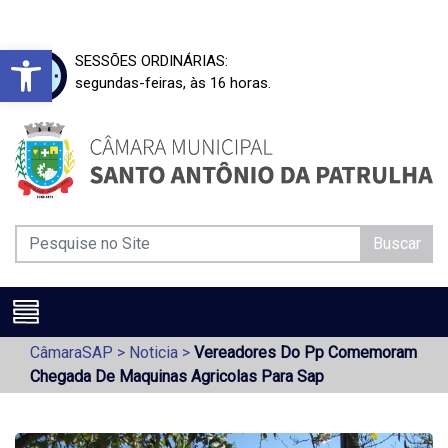
Barra de Ferramentas Aberta
SESSÕES ORDINÁRIAS:
segundas-feiras, às 16 horas.
Buscar
CâmaraSAP
>
Noticia
>
Vereadores Do Pp Comemoram
Chegada De Maquinas Agricolas Para Sap