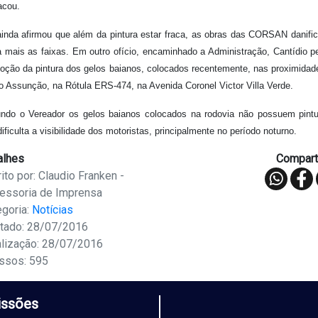
acou.
ainda afirmou que além da pintura estar fraca, as obras das CORSAN danifi
a mais as faixas. Em outro ofício, encaminhado a Administração, Cantídio p
oção da pintura dos gelos baianos, colocados recentemente, nas proximidad
o Assunção, na Rótula ERS-474, na Avenida Coronel Victor Villa Verde.
ndo o Vereador os gelos baianos colocados na rodovia não possuem pintu
ificulta a visibilidade dos motoristas, principalmente no período noturno.
alhes
Comparti
ito por: Claudio Franken -
essoria de Imprensa
egoria:
Notícias
tado: 28/07/2016
alização: 28/07/2016
ssos: 595
ssões