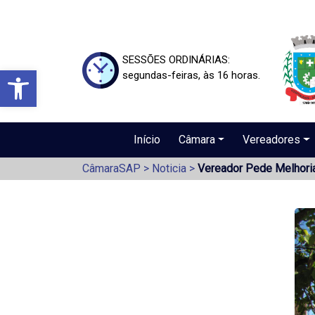
SESSÕES ORDINÁRIAS:
Barra de Ferramentas Aberta
segundas-feiras, às 16 horas.
Início
Câmara
Vereadores
CâmaraSAP
>
Noticia
>
Vereador Pede Melhoria