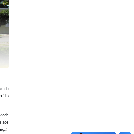
as do
tídio
idade
e aos
nça”,