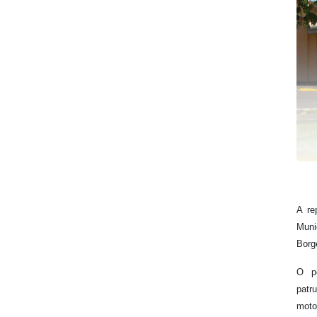
A re
Muni
Borg
O pe
patr
moto