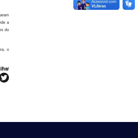
caram
ede a
es do
ra, o
lhar