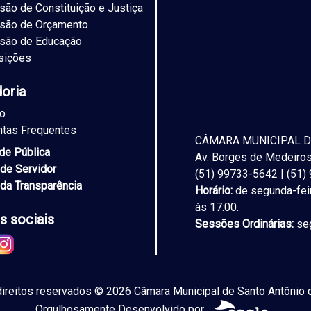
ão de Constituição e Justiça
são de Orçamento
são de Educação
sições
doria
to
ntas Frequentes
CÂMARA MUNICIPAL D
ade Pública
Av. Borges de Medeiros,
 de Servidor
(51) 99733-5642 | (51
 da Transparência
Horário:
de segunda-feir
às 17:00.
s sociais
Sessões Ordinárias:
seg
ireitos reservados © 2026 Câmara Municipal de Santo Antônio d
Orgulhosamente Desenvolvido por