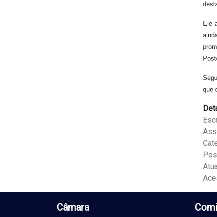
dest
Ele 
aind
prom
Post
Segu
que d
Det
Escr
Ass
Cat
Pos
Atu
Ace
Câmara
Comi