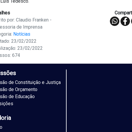
 Luis Tedesco.
alhes
Comparti
ito por: Claudio Franken -
essoria de Imprensa
egoria:
Notícias
tado: 23/02/2022
alização: 23/02/2022
ssos: 674
ssões
ão de Constituição e Justiça
são de Orçamento
são de Educação
sições
doria
to