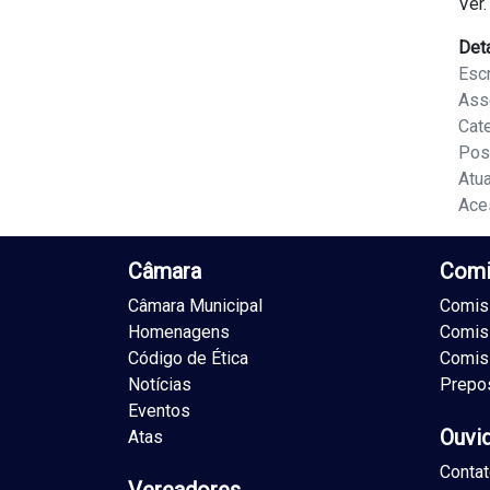
Ver.
Det
Escr
Ass
Cat
Pos
Atu
Ace
Câmara
Comi
Câmara Municipal
Comiss
Homenagens
Comis
Código de Ética
Comis
Notícias
Prepo
Eventos
Ouvi
Atas
Conta
Vereadores