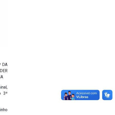
º DA
ODER
CA
nal,
o 3º
inho