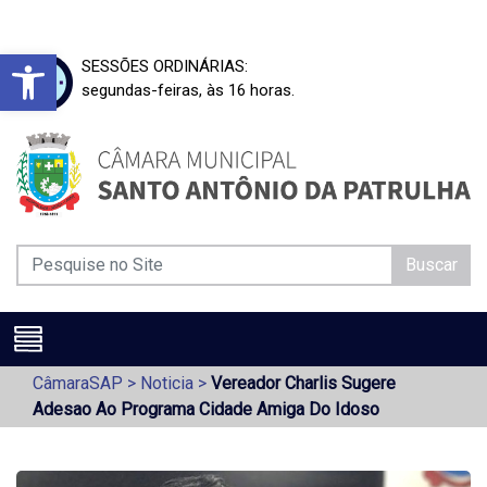
Barra de Ferramentas Aberta
SESSÕES ORDINÁRIAS:
segundas-feiras, às 16 horas.
Buscar
CâmaraSAP
>
Noticia
>
Vereador Charlis Sugere
Adesao Ao Programa Cidade Amiga Do Idoso