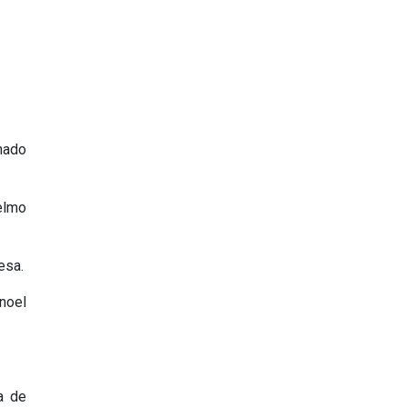
hado
elmo
esa.
noel
a de