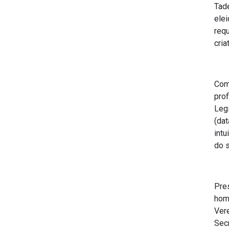
Tad
ele
req
cria
Com
pro
Leg
(da
intu
do 
Pre
hom
Ver
Sec