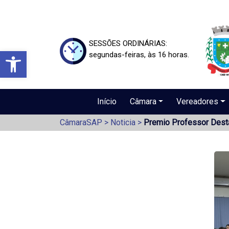
SESSÕES ORDINÁRIAS:
Barra de Ferramentas Aberta
segundas-feiras, às 16 horas.
Início
Câmara
Vereadores
CâmaraSAP
>
Noticia
>
Premio Professor Dest