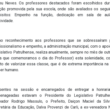
eu Neves. Os professores destacados foram escolhidos dur
ição promovida pela sua escola, onde são avaliados os segui
uisitos: Empenho na função, dedicação em sala de au
tividade.
o reconhecimento aos professores que se sobressaíram 
fissionalismo e empenho, a administração municipal, com o apoi
islativo Patrulhense, realiza anualmente, sempre no mês de out
ta que comemoramos o dia do Professor) esta solenidade, c
ito de valorizar essa classe, que é de extrema importância na
ser humano.
sentes na sessão e encarregados de entregar a honrari
enageadas estavam o Presidente do Legislativo Patrulhe
eador Rodrigo Massulo, o Prefeito, Daiçon Maciel da Silv
retária da Educação, Dalva Provenzi de Carli, a ex-vereadora N