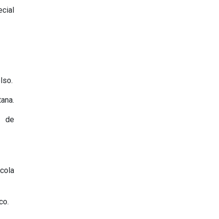
cial
lso.
ana.
z de
cola
co.