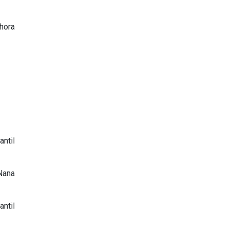
hora
ntil
Nana
ntil