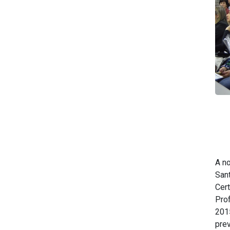
A no
San
Cer
Pro
201
pre