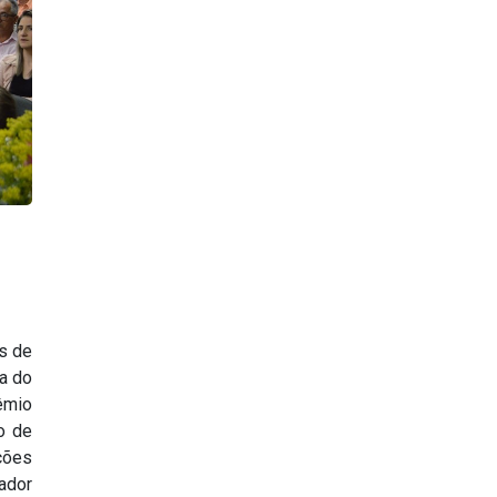
es de
a do
êmio
o de
ções
ador