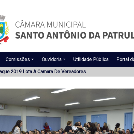
Comissões
Ouvidoria
Utilidade Pública
Portal d
aque 2019 Lota A Camara De Vereadores