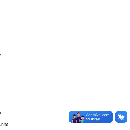
.
.
unha