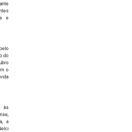
ante
ntes
la e
pelo
o do
ubro
om o
 vida
a às
nse,
a, a
elci