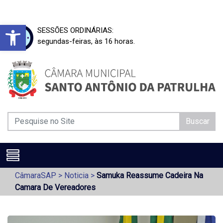
Barra de Ferramentas Aberta
SESSÕES ORDINÁRIAS:
segundas-feiras, às 16 horas.
Buscar
CâmaraSAP
>
Noticia
>
Samuka Reassume Cadeira Na
Camara De Vereadores