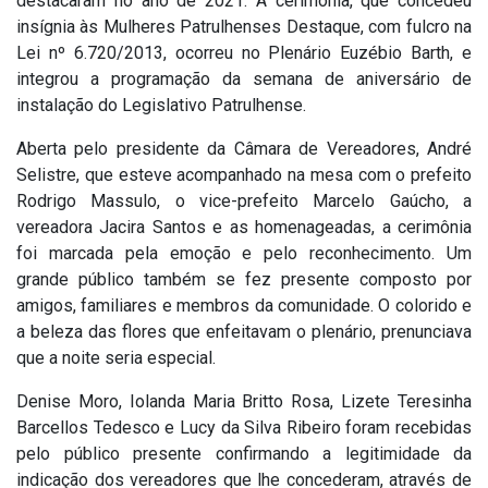
destacaram no ano de 2021. A cerimônia, que concedeu
insígnia às Mulheres Patrulhenses Destaque, com fulcro na
Lei nº 6.720/2013, ocorreu no Plenário Euzébio Barth, e
integrou a programação da semana de aniversário de
instalação do Legislativo Patrulhense.
Aberta pelo presidente da Câmara de Vereadores, André
Selistre, que esteve acompanhado na mesa com o prefeito
Rodrigo Massulo, o vice-prefeito Marcelo Gaúcho, a
vereadora Jacira Santos e as homenageadas, a cerimônia
foi marcada pela emoção e pelo reconhecimento. Um
grande público também se fez presente composto por
amigos, familiares e membros da comunidade. O colorido e
a beleza das flores que enfeitavam o plenário, prenunciava
que a noite seria especial.
Denise Moro, Iolanda Maria Britto Rosa, Lizete Teresinha
Barcellos Tedesco e Lucy da Silva Ribeiro foram recebidas
pelo público presente confirmando a legitimidade da
indicação dos vereadores que lhe concederam, através de