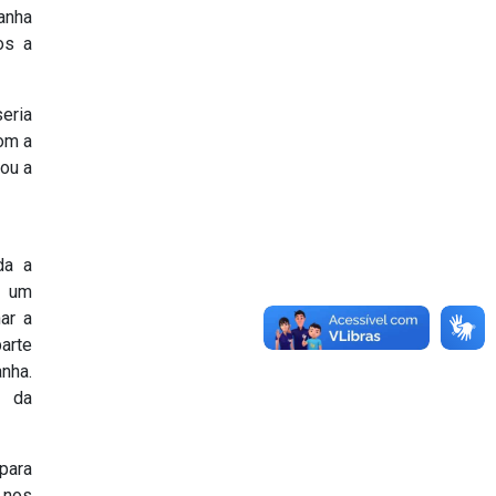
anha
os a
eria
com a
vou a
da a
s um
ar a
arte
nha.
s da
para
 nos