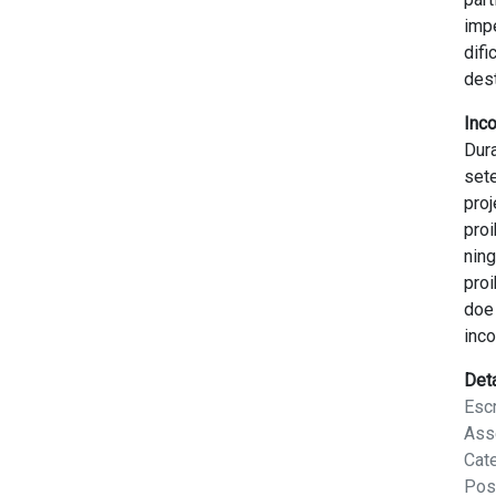
imp
dif
des
Inco
Dur
set
pro
pro
nin
pro
doe
inco
Det
Escr
Ass
Cat
Pos