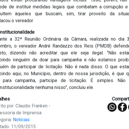
ede de instituir medidas legais que combatam a corrupção e
icultem àqueles que buscam, sim, tirar proveito da situaç
tacou o vereador.
nstitucionalidade
ante a 32ª Reunião Ordinária da Câmara, realizada no dia 
embro, o vereador André Randazzo dos Reis (PMDB) defend
jeto, dizendo não acreditar que ele seja ilegal. “Não est
ibindo ninguém de doar para campanha e não estamos proib
guém de participar de licitação. Não é nada disso. O que est
ibindo aqui, no Município, dentro de nossa jurisdição, é que 
 para campanha, participe de licitação. É simples. Não 
nstitucionalidade nenhuma nisso”, concluiu ele.
alhes
Comparti
ito por: Claudio Franken -
essoria de Imprensa
egoria:
Notícias
tado: 11/09/2015