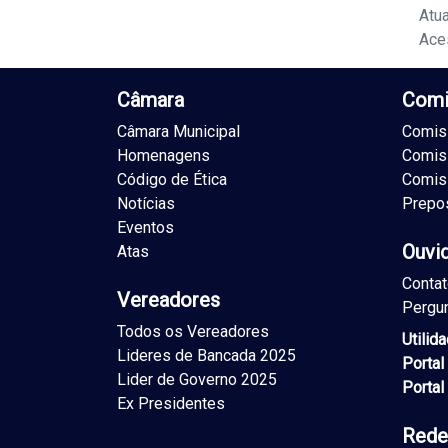
Atu
Ace
Câmara
Comi
Câmara Municipal
Comiss
Homenagens
Comis
Código de Ética
Comis
Notícias
Prepo
Eventos
Ouvi
Atas
Conta
Vereadores
Pergu
Todos os Vereadores
Utilid
Lideres de Bancada 2025
Portal
Lider de Governo 2025
Portal
Ex Presidentes
Rede