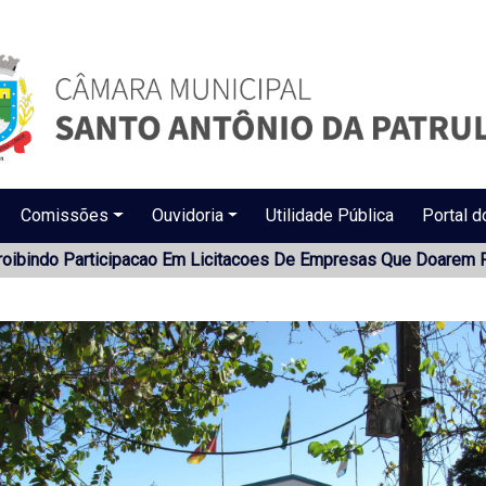
Comissões
Ouvidoria
Utilidade Pública
Portal d
oibindo Participacao Em Licitacoes De Empresas Que Doarem P