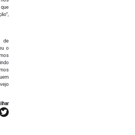
 que
ão”,
3 de
eu o
amos
indo
amos
quem
vejo
lhar