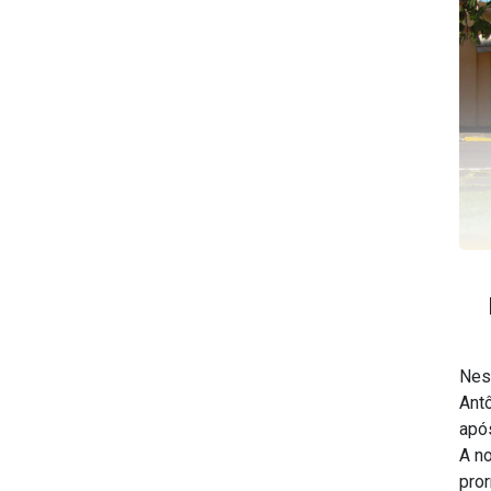
Nes
Antô
apó
A no
pro