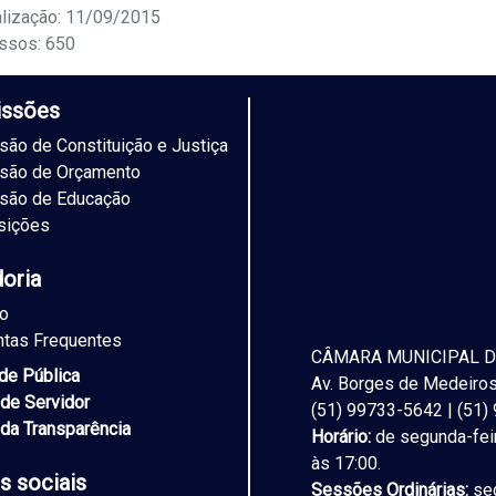
alização: 11/09/2015
ssos: 650
ssões
ão de Constituição e Justiça
são de Orçamento
são de Educação
sições
doria
to
ntas Frequentes
CÂMARA MUNICIPAL D
ade Pública
Av. Borges de Medeiros,
 de Servidor
(51) 99733-5642 | (51
 da Transparência
Horário:
de segunda-feir
às 17:00.
s sociais
Sessões Ordinárias:
seg