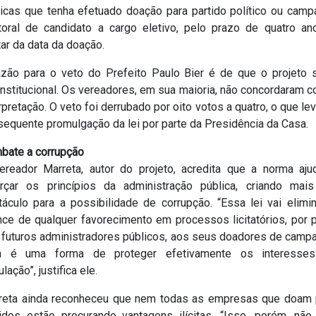
ídicas que tenha efetuado doação para partido político ou camp
itoral de candidato a cargo eletivo, pelo prazo de quatro an
ar da data da doação.
azão para o veto do Prefeito Paulo Bier é de que o projeto s
nstitucional. Os vereadores, em sua maioria, não concordaram 
rpretação. O veto foi derrubado por oito votos a quatro, o que le
sequente promulgação da lei por parte da Presidência da Casa.
bate a corrupção
ereador Marreta, autor do projeto, acredita que a norma aju
orçar os princípios da administração pública, criando mai
táculo para a possibilidade de corrupção. “Essa lei vai elimin
nce de qualquer favorecimento em processos licitatórios, por p
 futuros administradores públicos, aos seus doadores de campa
a é uma forma de proteger efetivamente os interesse
lação”, justifica ele.
reta ainda reconheceu que nem todas as empresas que doam 
tidos estão procurando vantagens ilícitas. “Isso, porém, não