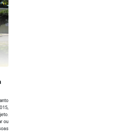
a
anto
2015,
eto.
ar ou
soas