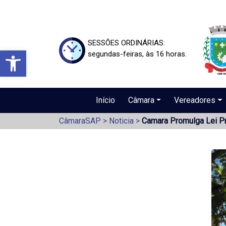
SESSÕES ORDINÁRIAS:
Barra de Ferramentas Aberta
segundas-feiras, às 16 horas.
Início
Câmara
Vereadores
CâmaraSAP
>
Noticia
>
Camara Promulga Lei Pr