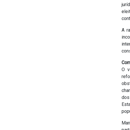
jur
ele
cont
A r
inco
inte
con
Com
O v
ref
obs
cha
dos
Est
popu
Mar
par