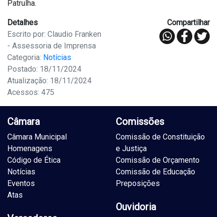
Patrulha.
Detalhes
Compartilhar
Escrito por: Claudio Franken
- Assessoria de Imprensa
Categoria:
Notícias
Postado: 18/11/2024
Atualização: 18/11/2024
Acessos: 475
Câmara
Comissões
Câmara Municipal
Comissão de Constituição
Homenagens
e Justiça
Código de Ética
Comissão de Orçamento
Notícias
Comissão de Educação
Eventos
Preposições
Atas
Ouvidoria