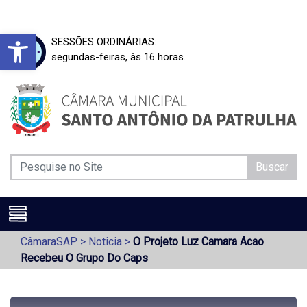
Barra de Ferramentas Aberta
SESSÕES ORDINÁRIAS:
segundas-feiras, às 16 horas.
Buscar
CâmaraSAP
>
Noticia
>
O Projeto Luz Camara Acao
Recebeu O Grupo Do Caps