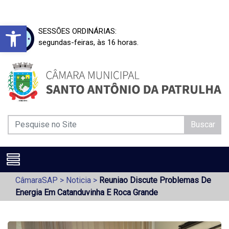
Barra de Ferramentas Aberta
SESSÕES ORDINÁRIAS:
segundas-feiras, às 16 horas.
Buscar
CâmaraSAP
>
Noticia
>
Reuniao Discute Problemas De
Energia Em Catanduvinha E Roca Grande