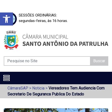
Barra de Ferramentas Aberta
SESSÕES ORDINÁRIAS:
segundas-feiras, às 16 horas.
Buscar
CâmaraSAP
>
Noticia
>
Vereadores Tem Audiencia Com
Secretario De Seguranca Publica Do Estado