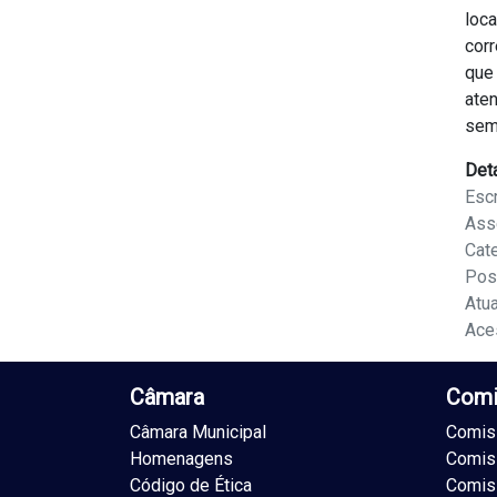
loc
cor
que
ate
sem
Det
Escr
Ass
Cat
Pos
Atu
Ace
Câmara
Comi
Câmara Municipal
Comiss
Homenagens
Comis
Código de Ética
Comis