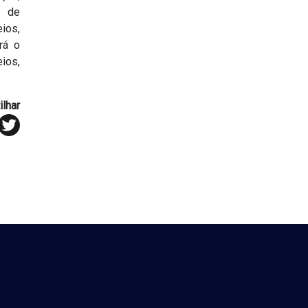
a de
ios,
rá o
ios,
lhar