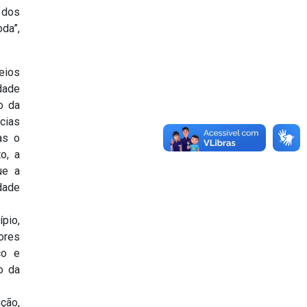
o dos
da”,
eios
dade
o da
ncias
as o
o, a
ue a
dade
pio,
ores
co e
o da
ção,