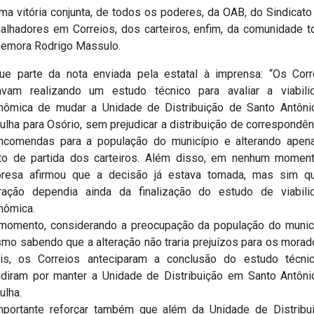
ma vitória conjunta, de todos os poderes, da OAB, do Sindicat
balhadores em Correios, dos carteiros, enfim, da comunidade to
emora Rodrigo Massulo.
ue parte da nota enviada pela estatal à imprensa: “Os Corr
avam realizando um estudo técnico para avaliar a viabili
nômica de mudar a Unidade de Distribuição de Santo Antôni
ulha para Osório, sem prejudicar a distribuição de correspondê
ncomendas para a população do município e alterando apen
to de partida dos carteiros. Além disso, em nenhum moment
resa afirmou que a decisão já estava tomada, mas sim q
eração dependia ainda da finalização do estudo de viabili
nômica.
momento, considerando a preocupação da população do municí
mo sabendo que a alteração não traria prejuízos para os morad
ais, os Correios anteciparam a conclusão do estudo técni
idiram por manter a Unidade de Distribuição em Santo Antôni
ulha.
mportante reforçar também que além da Unidade de Distribui