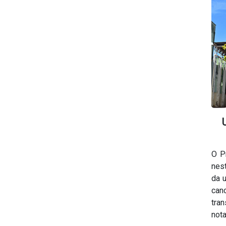
O P
nest
da u
can
tran
nota