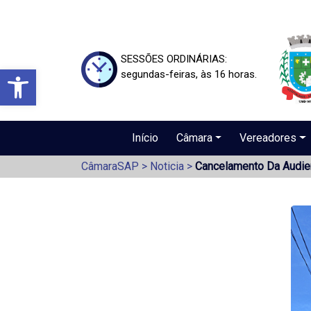
SESSÕES ORDINÁRIAS:
Barra de Ferramentas Aberta
segundas-feiras, às 16 horas.
Início
Câmara
Vereadores
CâmaraSAP
>
Noticia
>
Cancelamento Da Audien