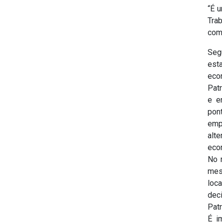
“É u
Tra
com
Seg
est
eco
Patr
e e
pon
emp
alt
eco
No 
mes
loc
dec
Patr
É i