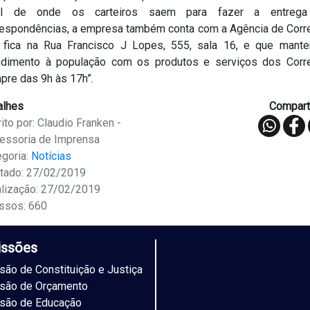
al de onde os carteiros saem para fazer a entreg
respondências, a empresa também conta com a Agência de Corre
 fica na Rua Francisco J Lopes, 555, sala 16, e que mante
ndimento à população com os produtos e serviços dos Corre
pre das 9h às 17h”.
alhes
Comparti
ito por: Claudio Franken -
essoria de Imprensa
egoria:
Notícias
tado: 27/02/2019
alização: 27/02/2019
ssos: 660
ssões
ão de Constituição e Justiça
são de Orçamento
são de Educação