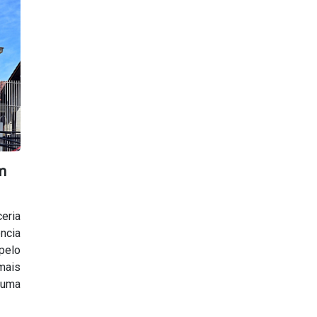
m
eria
ência
 pelo
mais
m uma