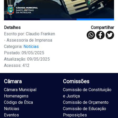
Detalhes
Compartilhar
Escrito por: Claudio Franken
- Assessoria de Imprensa
Categoria:
Notícias
Postado: 09/05/2025
Atualização: 09/05/2025
Acessos: 412
Câmara
Comissões
Câmara Municipal
Comissão de Constituição
Homenagens
e Justiça
Código de Ética
Comissão de Orçamento
Notícias
Comissão de Educação
Eventos
Preposições