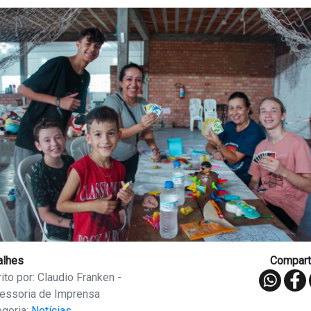
alhes
Comparti
ito por: Claudio Franken -
essoria de Imprensa
egoria:
Notícias