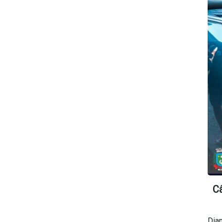
Câ
Dian