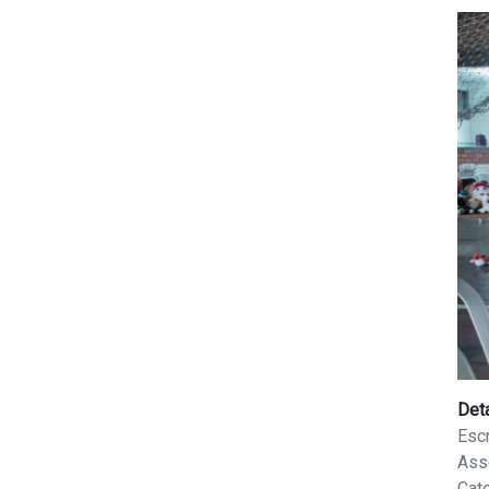
Det
Escr
Ass
Cat