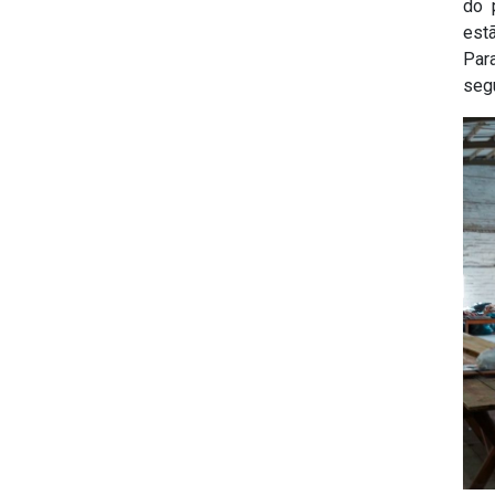
do 
estã
Par
segu