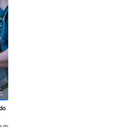
 do
de do