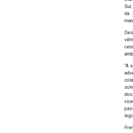
Sul
da 
man
Des
vêm
cen
ambi
“A 
adv
col
sol
dos
vic
pas
legi
Fren