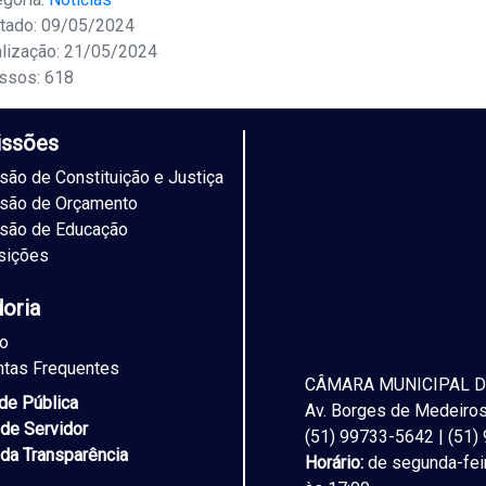
tado: 09/05/2024
alização: 21/05/2024
ssos: 618
ssões
ão de Constituição e Justiça
são de Orçamento
são de Educação
sições
doria
to
ntas Frequentes
CÂMARA MUNICIPAL D
ade Pública
Av. Borges de Medeiros,
 de Servidor
(51) 99733-5642 | (51
 da Transparência
Horário:
de segunda-feir