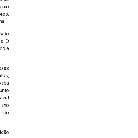
ônio
res,
ha.
tado
s. O
édia
ssas
tos,
ossa
unto
ável
 ano
e do
tidão