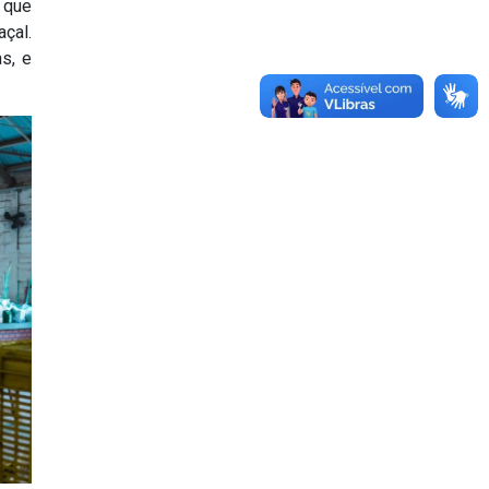
 que
açal.
s, e