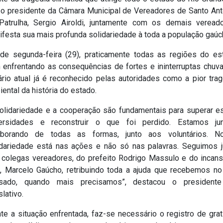
, o presidente da Câmara Municipal de Vereadores de Santo Ant
Patrulha, Sergio Airoldi, juntamente com os demais vereado
ifesta sua mais profunda solidariedade à toda a população gaúc
de segunda-feira (29), praticamente todas as regiões do es
 enfrentando as consequências de fortes e ininterruptas chuva
ário atual já é reconhecido pelas autoridades como a pior trag
ental da história do estado.
solidariedade e a cooperação são fundamentais para superar e
ersidades e reconstruir o que foi perdido. Estamos jun
aborando de todas as formas, junto aos voluntários. N
idariedade está nas ações e não só nas palavras. Seguimos j
 colegas vereadores, do prefeito Rodrigo Massulo e do incans
e, Marcelo Gaúcho, retribuindo toda a ajuda que recebemos no
sado, quando mais precisamos”, destacou o president
slativo.
te a situação enfrentada, faz-se necessário o registro de gra