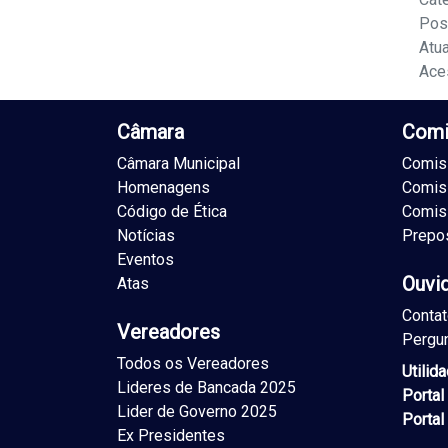
Pos
Atu
Ace
Câmara
Comi
Câmara Municipal
Comiss
Homenagens
Comis
Código de Ética
Comis
Notícias
Prepo
Eventos
Ouvi
Atas
Conta
Vereadores
Pergu
Todos os Vereadores
Utilid
Lideres de Bancada 2025
Portal
Lider de Governo 2025
Portal
Ex Presidentes