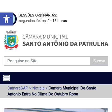
Barra de Ferramentas Aberta
SESSÕES ORDINÁRIAS:
segundas-feiras, às 16 horas.
Buscar
CâmaraSAP
>
Noticia
>
Camara Municipal De Santo
Antonio Entra No Clima Do Outubro Rosa