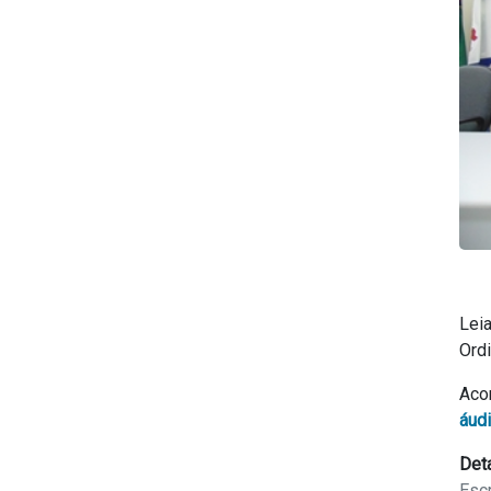
Lei
Ordi
Aco
áud
Det
Escr