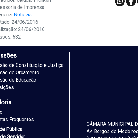
essoria de Imprensa
egoria:
Notícias
tado: 24/06/2016
alização: 24/06/2016
ssos: 532
ssões
ão de Constituição e Justiça
são de Orçamento
são de Educação
sições
doria
to
ntas Frequentes
CÂMARA MUNICIPAL D
ade Pública
Av. Borges de Medeiros,
 de Servidor