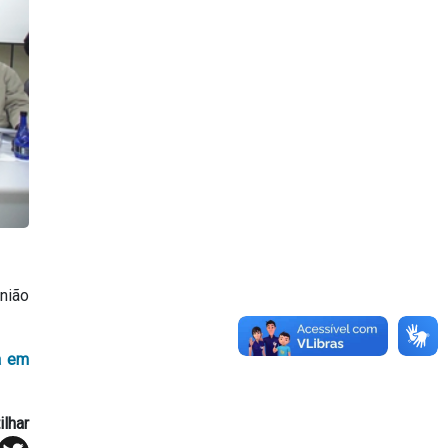
nião
a em
lhar