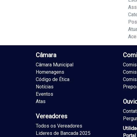
Ass
Cat
Pos
Atu
Ace
Câmara
Comi
Câmara Municipal
Comiss
Homenagens
Comis
Código de Ética
Comis
Notícias
Prepo
Eventos
Ouvi
Atas
Conta
Vereadores
Pergu
Todos os Vereadores
Utilid
Lideres de Bancada 2025
Portal