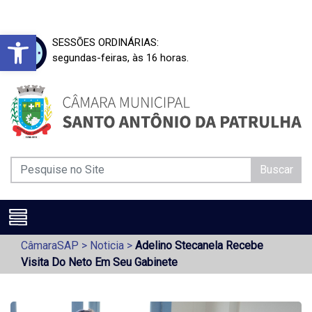
Barra de Ferramentas Aberta
SESSÕES ORDINÁRIAS:
segundas-feiras, às 16 horas.
Buscar
CâmaraSAP
>
Noticia
>
Adelino Stecanela Recebe
Visita Do Neto Em Seu Gabinete