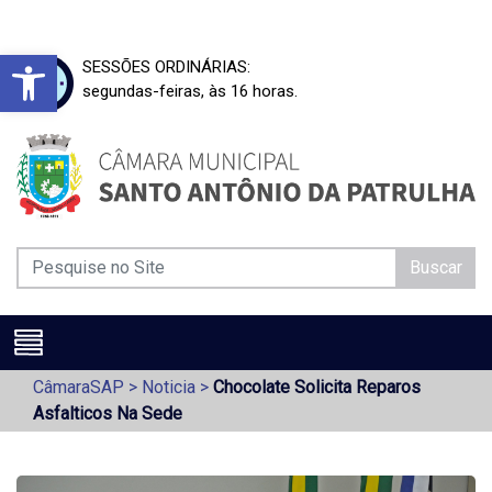
Barra de Ferramentas Aberta
SESSÕES ORDINÁRIAS:
segundas-feiras, às 16 horas.
Buscar
CâmaraSAP
>
Noticia
>
Chocolate Solicita Reparos
Asfalticos Na Sede