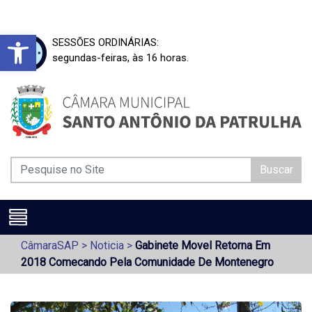
Barra de Ferramentas Aberta
SESSÕES ORDINÁRIAS:
segundas-feiras, às 16 horas.
Buscar
CâmaraSAP
>
Noticia
>
Gabinete Movel Retorna Em
2018 Comecando Pela Comunidade De Montenegro