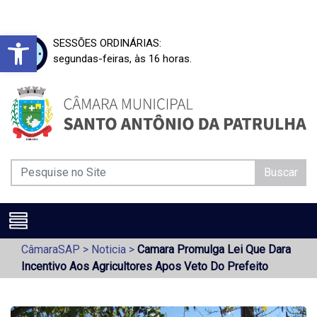
Barra de Ferramentas Aberta
SESSÕES ORDINÁRIAS:
segundas-feiras, às 16 horas.
Buscar
CâmaraSAP
>
Noticia
>
Camara Promulga Lei Que Dara
Incentivo Aos Agricultores Apos Veto Do Prefeito