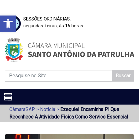
Barra de Ferramentas Aberta
SESSÕES ORDINÁRIAS:
segundas-feiras, às 16 horas.
Buscar
CâmaraSAP
>
Noticia
>
Ezequiel Encaminha Pl Que
Reconhece A Atividade Fisica Como Servico Essencial