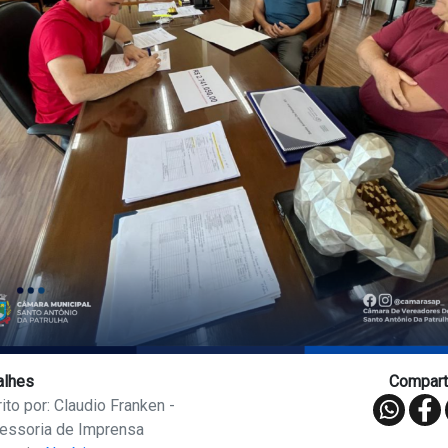
alhes
Comparti
ito por: Claudio Franken -
essoria de Imprensa