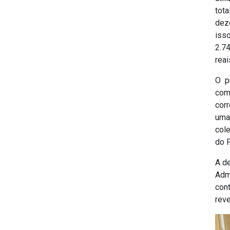
tot
dez
iss
2.74
reai
O p
com
corr
uma
cole
do P
A d
Adm
con
reve