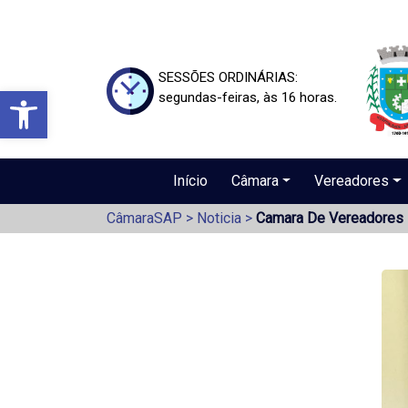
SESSÕES ORDINÁRIAS:
Barra de Ferramentas Aberta
segundas-feiras, às 16 horas.
Início
Câmara
Vereadores
CâmaraSAP
>
Noticia
>
Camara De Vereadores 