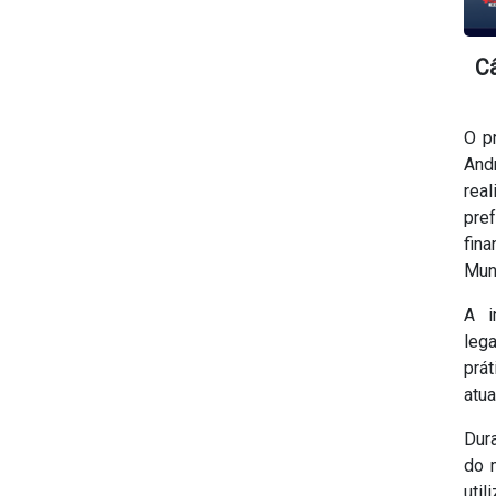
C
O p
And
rea
pre
fin
Muni
A i
lega
prá
atua
Dur
do 
uti