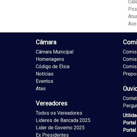
Cat
Pos
Atu
Ace
Câmara
Comi
Câmara Municipal
Comiss
Homenagens
Comis
Código de Ética
Comis
Notícias
Prepo
Eventos
Ouvi
Atas
Conta
Vereadores
Pergu
Todos os Vereadores
Utilid
Lideres de Bancada 2025
Portal
Lider de Governo 2025
Portal
Ex Presidentes