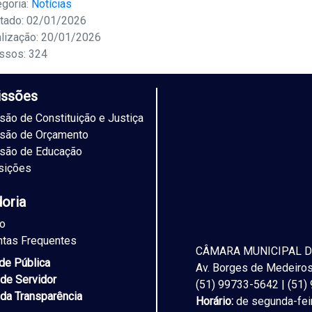
egoria:
Notícias
tado: 02/01/2026
alização: 20/01/2026
ssos: 324
ssões
ão de Constituição e Justiça
são de Orçamento
são de Educação
sições
doria
to
ntas Frequentes
CÂMARA MUNICIPAL D
ade Pública
Av. Borges de Medeiros,
 de Servidor
(51) 99733-5642 | (51
 da Transparência
Horário:
de segunda-feir