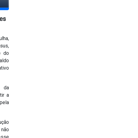
es
lha,
sus,
e do
aldo
tivo
s da
tir a
pela
ução
 não
esse