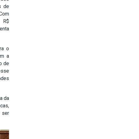
s de
 Com
a R$
uenta
ra o
om a
do de
esse
dades
a da
cas,
 ser