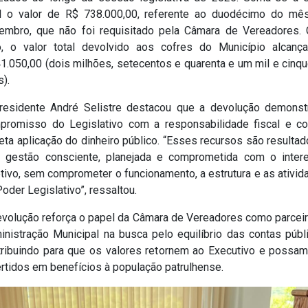
al o valor de R$ 738.000,00, referente ao duodécimo do mê
embro, que não foi requisitado pela Câmara de Vereadores.
o, o valor total devolvido aos cofres do Município alcanç
1.050,00 (dois milhões, setecentos e quarenta e um mil e cinq
s).
residente André Selistre destacou que a devolução demonst
promisso do Legislativo com a responsabilidade fiscal e c
eta aplicação do dinheiro público. “Esses recursos são resulta
 gestão consciente, planejada e comprometida com o inter
tivo, sem comprometer o funcionamento, a estrutura e as ativi
oder Legislativo”, ressaltou.
evolução reforça o papel da Câmara de Vereadores como parceir
inistração Municipal na busca pelo equilíbrio das contas públi
tribuindo para que os valores retornem ao Executivo e possam
rtidos em benefícios à população patrulhense.