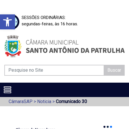
Barra de Ferramentas Aberta
SESSÕES ORDINÁRIAS:
segundas-feiras, às 16 horas.
Buscar
CâmaraSAP
>
Noticia
>
Comunicado 30