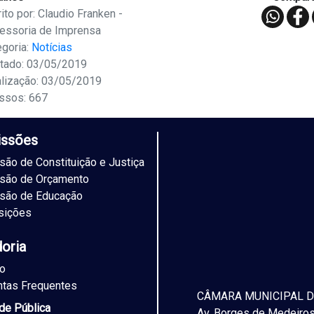
ito por: Claudio Franken -
essoria de Imprensa
egoria:
Notícias
tado: 03/05/2019
alização: 03/05/2019
ssos: 667
ssões
ão de Constituição e Justiça
são de Orçamento
são de Educação
sições
doria
to
ntas Frequentes
CÂMARA MUNICIPAL D
ade Pública
Av. Borges de Medeiros,