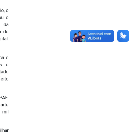
io, o
ou o
e da
r de
tal,
ca e
as e
tado
eito
PAE,
parte
 mil
lhar