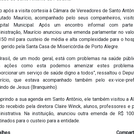
 após a visita cortesia à Câmara de Vereadores de Santo Antôn
utado Maurício, acompanhado pelo seus companheiros, visit
pital Municipal. Após um encontro informal com part
inistração, Maurício anunciou uma emenda parlamentar no valo
150 mil para custeio de média e alta complexidade para o hospi
 gerido pela Santa Casa de Misericórdia de Porto Alegre.
Brasil, de um modo geral, está com problemas na saúde públi
 ações como esta podemos amenizar estes problem
porcionar um serviço de saúde digno a todos”, ressaltou o Depu
rício, que estava acompanhado também pelo ex-vice-pref
indo de Jesus (Branquinho).
prindo a sua agenda em Santo Antônio, ele também visitou a A
o recebido pela diretora Claire Winck, alunos, professores e 
inistrativa. Na instituição, anunciou outra emenda de R$ 100
inados para o custeio para a entidade.
alhes
Comparti