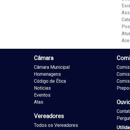
Escr
Ass
Cat
Pos
Atu
Ace
Câmara
Comi
Câmara Municipal
Comiss
Homenagens
Comis
Código de Ética
Comis
Notícias
Prepo
Eventos
Ouvi
Atas
Conta
Vereadores
Pergu
Todos os Vereadores
Utilid