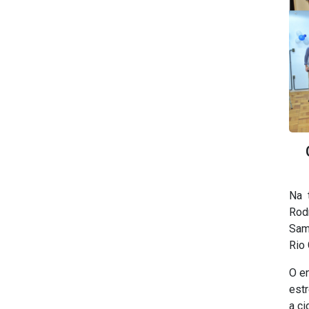
Na 
Rod
Sam
Rio 
O e
est
a ci