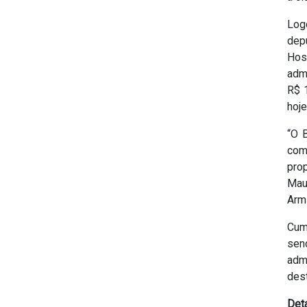
Logo
dep
Hos
adm
R$ 
hoje
“O 
com
pro
Mau
Arm
Cum
send
adm
dest
Det