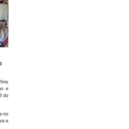
o
iva,
ho e
B do
o no
va e