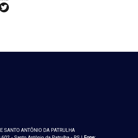
E SANTO ANTÔNIO DA PATRULHA
602 - Santo Antônio da Patrulha - RS |
Fone: