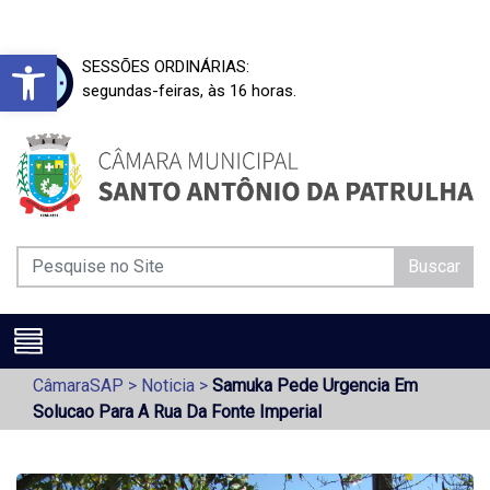
Barra de Ferramentas Aberta
SESSÕES ORDINÁRIAS:
segundas-feiras, às 16 horas.
Buscar
CâmaraSAP
>
Noticia
>
Samuka Pede Urgencia Em
Solucao Para A Rua Da Fonte Imperial