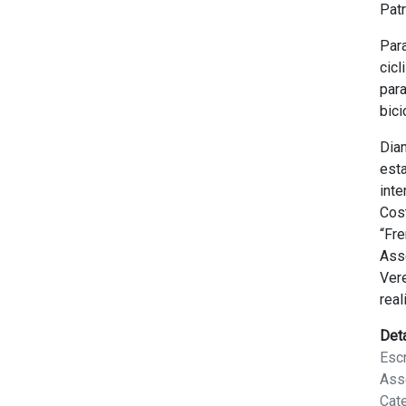
Pat
Para
cicl
para
bici
Dia
est
inte
Cos
“Fr
Ass
Vere
real
Det
Escr
Ass
Cat