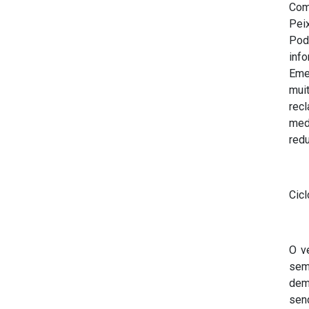
Com
Pei
Pod
inf
Eme
mui
rec
med
redu
Cic
O v
sem
dem
sen