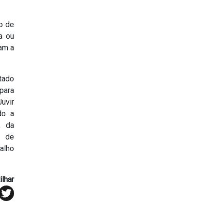
xo de
na ou
zam a
tado
para
Juvir
do a
, da
a de
balho
lhar