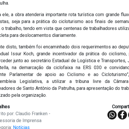
rulha.
 ele, a obra atenderia importante rota turística com grande flu
istas, seja para a prática do cicloturismo aos finais de sema
 o trabalho, tendo em vista que centenas de trabalhadores utili
cleta para deslocamentos diariamente.
nte disto, também foi encaminhado dois requerimentos ao depu
adual Issur Koch, grande incentivador da prática do ciclismo, 
rceder junto ao secretário Estadual de Logística e Transportes, 
tella, na demarcação da ciclofaixa na ERS 030 e convidan
ente Parlamentar de apoio ao Ciclismo e ao Cicloturismo”
embleia Legislativa, a utilizar a tribuna livre da Câmar
adores de Santo Antônio da Patrulha, para apresentação do tra
izado pela organização.
alhes
Comparti
ito por: Claudio Franken -
essoria de Imprensa
egoria:
Notícias