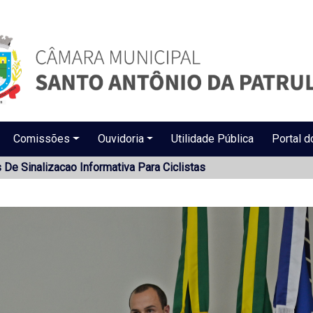
Comissões
Ouvidoria
Utilidade Pública
Portal d
s De Sinalizacao Informativa Para Ciclistas