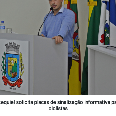
equiel solicita placas de sinalização informativa p
ciclistas