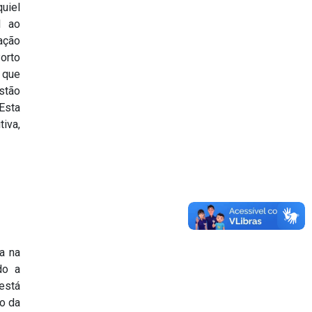
uiel
1 ao
ação
orto
 que
stão
Esta
iva,
a na
do a
está
o da