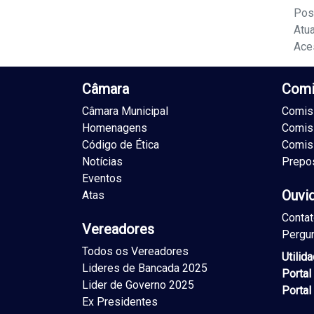
Pos
Atu
Ace
Câmara
Comi
Câmara Municipal
Comiss
Homenagens
Comis
Código de Ética
Comis
Notícias
Prepo
Eventos
Ouvi
Atas
Conta
Vereadores
Pergu
Todos os Vereadores
Utilid
Lideres de Bancada 2025
Portal
Lider de Governo 2025
Portal
Ex Presidentes