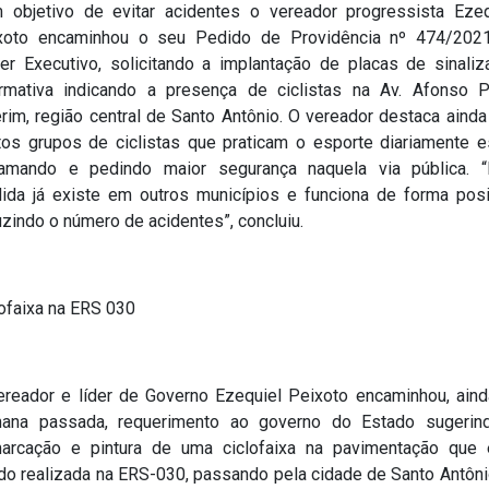
 objetivo de evitar acidentes o vereador progressista Ezeq
xoto encaminhou o seu Pedido de Providência nº 474/202
er Executivo, solicitando a implantação de placas de sinaliz
ormativa indicando a presença de ciclistas na Av. Afonso P
rim, região central de Santo Antônio. O vereador destaca ainda
tos grupos de ciclistas que praticam o esporte diariamente e
lamando e pedindo maior segurança naquela via pública. “
ida já existe em outros municípios e funciona de forma posit
zindo o número de acidentes”, concluiu.
lofaixa na ERS 030
ereador e líder de Governo Ezequiel Peixoto encaminhou, aind
ana passada, requerimento ao governo do Estado sugerin
arcação e pintura de uma ciclofaixa na pavimentação que 
do realizada na ERS-030, passando pela cidade de Santo Antôni