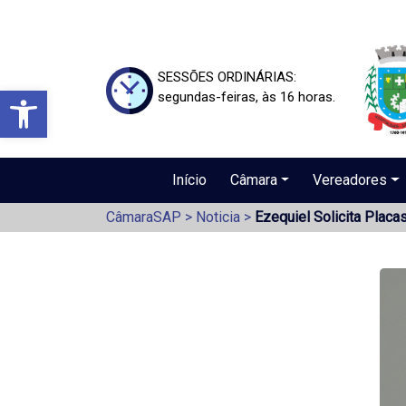
SESSÕES ORDINÁRIAS:
Barra de Ferramentas Aberta
segundas-feiras, às 16 horas.
Início
Câmara
Vereadores
CâmaraSAP
>
Noticia
>
Ezequiel Solicita Placa