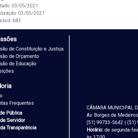
tado: 03/05/2021
alização: 03/05/2021
ssos: 683
ssões
ão de Constituição e Justiça
são de Orçamento
são de Educação
sições
doria
to
ntas Frequentes
CÂMARA MUNICIPAL D
ade Pública
Av. Borges de Medeiros,
 de Servidor
(51) 99733-5642 | (51
 da Transparência
Horário:
de segunda-feir
às 17:00.