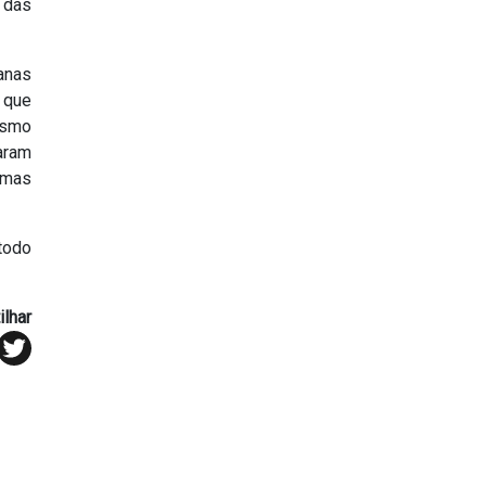
 das
anas
 que
esmo
aram
 mas
todo
lhar