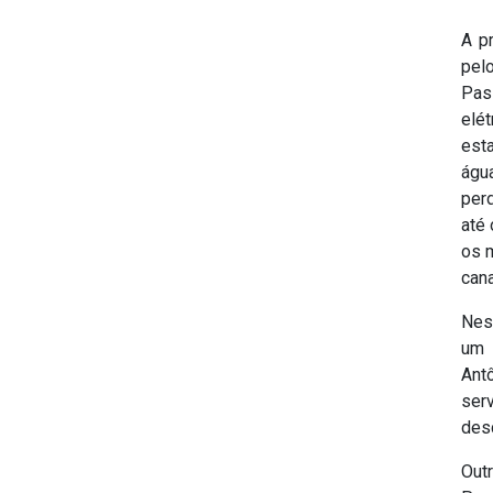
A p
pel
Pas
elé
est
águ
per
até 
os 
cana
Nest
um 
Ant
ser
des
Out