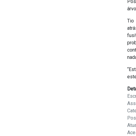
Pos
árv
Tio
atr
fus
pro
con
nada
“Es
este
Det
Escr
Ass
Cat
Pos
Atu
Ace