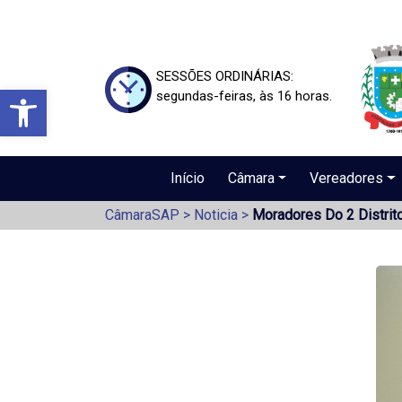
SESSÕES ORDINÁRIAS:
Barra de Ferramentas Aberta
segundas-feiras, às 16 horas.
Início
Câmara
Vereadores
CâmaraSAP
>
Noticia
>
Moradores Do 2 Distrit