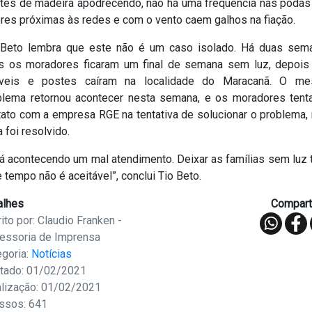
tes de madeira apodrecendo, não há uma frequência nas podas
ores próximas às redes e com o vento caem galhos na fiação.
 Beto lembra que este não é um caso isolado. Há duas sem
ás os moradores ficaram um final de semana sem luz, depois
íveis e postes caíram na localidade do Maracanã. O m
blema retornou acontecer nesta semana, e os moradores tent
tato com a empresa RGE na tentativa de solucionar o problema,
 foi resolvido.
tá acontecendo um mal atendimento. Deixar as famílias sem luz 
 tempo não é aceitável”, conclui Tio Beto.
alhes
Comparti
ito por: Claudio Franken -
essoria de Imprensa
egoria:
Notícias
tado: 01/02/2021
alização: 01/02/2021
ssos: 641