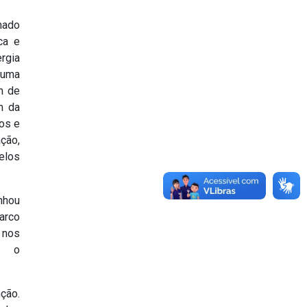
nado
ca e
rgia
 uma
m de
m da
os e
ação,
elos
inhou
arco
 nos
do o
ção.