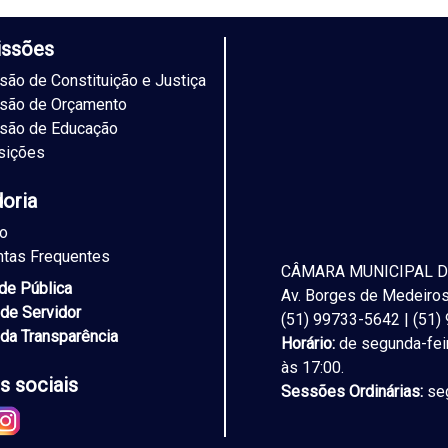
ssões
ão de Constituição e Justiça
são de Orçamento
são de Educação
sições
doria
to
ntas Frequentes
CÂMARA MUNICIPAL D
ade Pública
Av. Borges de Medeiros,
 de Servidor
(51) 99733-5642 | (51
 da Transparência
Horário:
de segunda-feir
às 17:00.
s sociais
Sessões Ordinárias:
seg