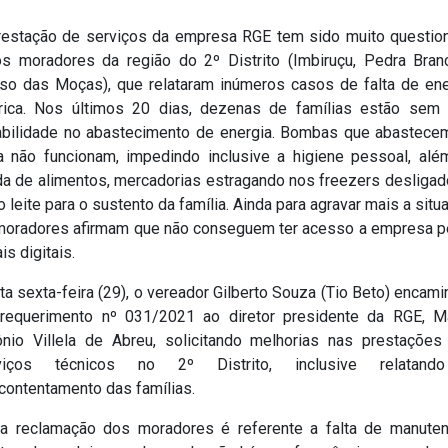
restação de serviços da empresa RGE tem sido muito questio
os moradores da região do 2º Distrito (Imbiruçu, Pedra Bran
so das Moças), que relataram inúmeros casos de falta de ene
trica. Nos últimos 20 dias, dezenas de famílias estão sem
abilidade no abastecimento de energia. Bombas que abastece
a não funcionam, impedindo inclusive a higiene pessoal, alé
da de alimentos, mercadorias estragando nos freezers desligad
o leite para o sustento da família. Ainda para agravar mais a situ
moradores afirmam que não conseguem ter acesso a empresa p
is digitais.
a sexta-feira (29), o vereador Gilberto Souza (Tio Beto) encam
requerimento nº 031/2021 ao diretor presidente da RGE, M
ônio Villela de Abreu, solicitando melhorias nas prestações
viços técnicos no 2º Distrito, inclusive relatan
contentamento das famílias.
ra reclamação dos moradores é referente a falta de manuten