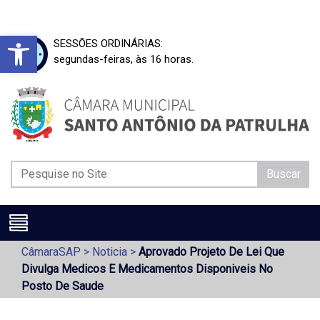
Barra de Ferramentas Aberta
SESSÕES ORDINÁRIAS:
segundas-feiras, às 16 horas.
Buscar
CâmaraSAP
>
Noticia
>
Aprovado Projeto De Lei Que
Divulga Medicos E Medicamentos Disponiveis No
Posto De Saude