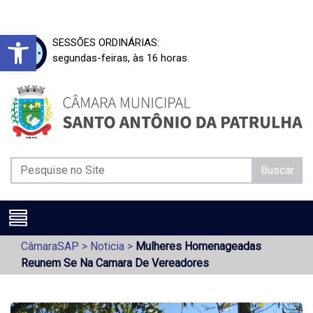
Barra de Ferramentas Aberta
SESSÕES ORDINÁRIAS:
segundas-feiras, às 16 horas.
Buscar
CâmaraSAP
>
Noticia
>
Mulheres Homenageadas
Reunem Se Na Camara De Vereadores