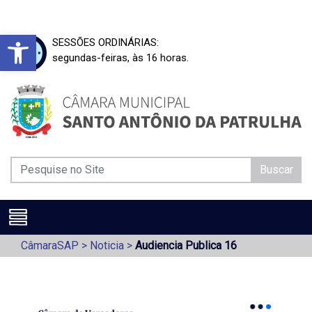
Barra de Ferramentas Aberta
SESSÕES ORDINÁRIAS:
segundas-feiras, às 16 horas.
Buscar
CâmaraSAP
>
Noticia
>
Audiencia Publica 16