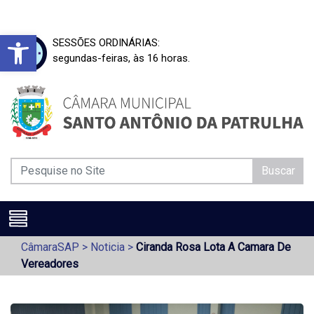
Barra de Ferramentas Aberta
SESSÕES ORDINÁRIAS:
segundas-feiras, às 16 horas.
Buscar
CâmaraSAP
>
Noticia
>
Ciranda Rosa Lota A Camara De
Vereadores