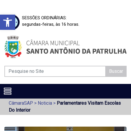
Barra de Ferramentas Aberta
SESSÕES ORDINÁRIAS:
segundas-feiras, às 16 horas.
Buscar
CâmaraSAP
>
Noticia
>
Parlamentares Visitam Escolas
Do Interior