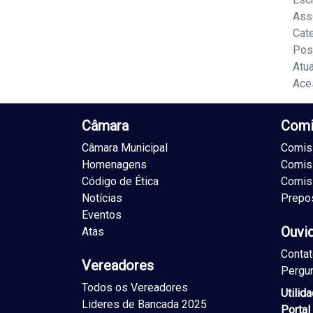
Ass
Cat
Pos
Atu
Ace
Câmara
Comi
Câmara Municipal
Comiss
Homenagens
Comis
Código de Ética
Comis
Notícias
Prepo
Eventos
Ouvi
Atas
Conta
Vereadores
Pergu
Todos os Vereadores
Utilid
Lideres de Bancada 2025
Portal