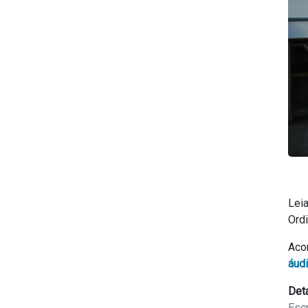
Lei
Ordi
Aco
áud
Det
Escr