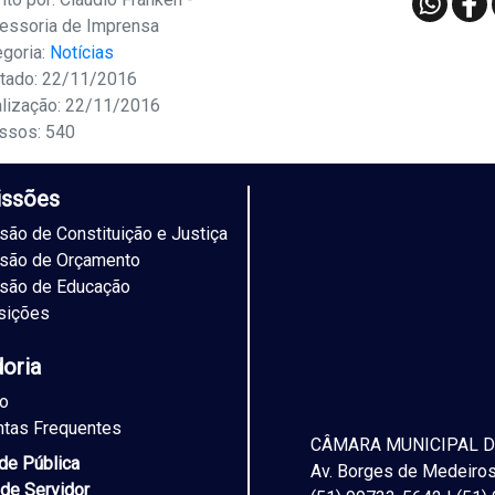
essoria de Imprensa
egoria:
Notícias
tado: 22/11/2016
alização: 22/11/2016
ssos: 540
ssões
ão de Constituição e Justiça
são de Orçamento
são de Educação
sições
doria
to
ntas Frequentes
CÂMARA MUNICIPAL D
ade Pública
Av. Borges de Medeiros,
 de Servidor