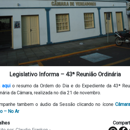
Legislativo Informa – 43ª Reunião Ordinária
a
aqui
o resumo da Ordem do Dia e do Expediente da 43ª Reu
nária da Câmara, realizada no dia 21 de novembro.
mpanhe tambem o áudio da Sessão clicando no ícone
Câmar
io – No Ar
alhes
Comparti
ito por: Claudio Franken -