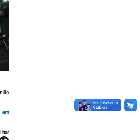
nião
a em
lhar