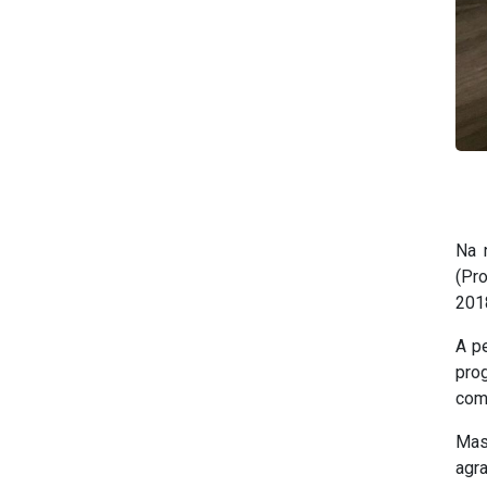
Na 
(Pro
201
A p
pro
com
Mas
agr