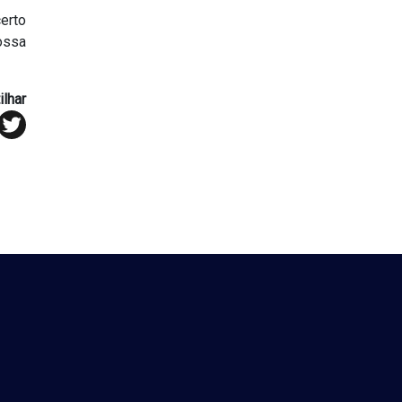
erto
ossa
lhar