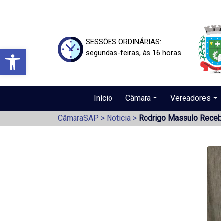
SESSÕES ORDINÁRIAS:
Barra de Ferramentas Aberta
segundas-feiras, às 16 horas.
Início
Câmara
Vereadores
CâmaraSAP
>
Noticia
>
Rodrigo Massulo Receb