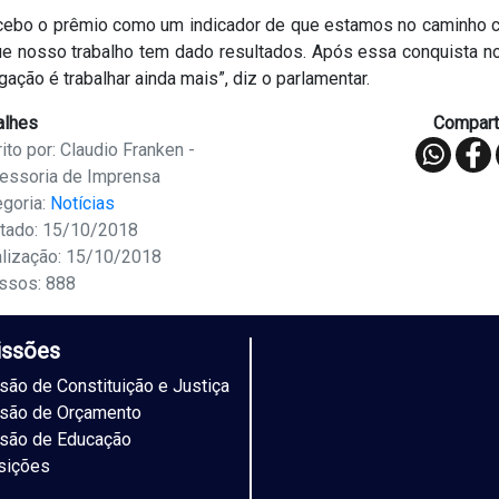
cebo o prêmio como um indicador de que estamos no caminho c
ue nosso trabalho tem dado resultados. Após essa conquista n
gação é trabalhar ainda mais”, diz o parlamentar.
alhes
Comparti
ito por: Claudio Franken -
essoria de Imprensa
egoria:
Notícias
tado: 15/10/2018
alização: 15/10/2018
ssos: 888
ssões
ão de Constituição e Justiça
são de Orçamento
são de Educação
sições