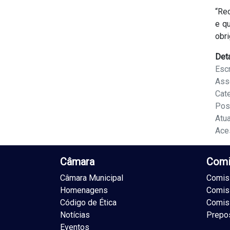
“Re
e q
obri
Det
Escr
Ass
Cat
Pos
Atu
Ace
Câmara
Comi
Câmara Municipal
Comiss
Homenagens
Comis
Código de Ética
Comis
Notícias
Prepo
Eventos