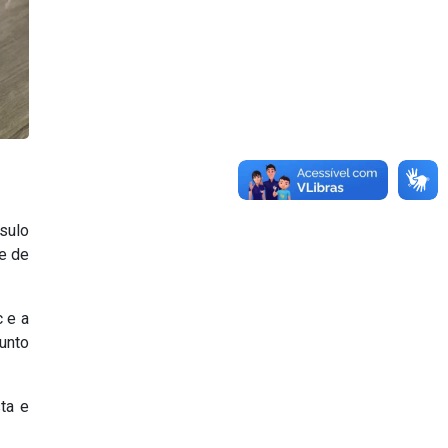
sulo
te de
 e a
unto
ta e