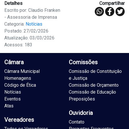
Detalhes
Compartilhar
Escrito por: Claudio Franken
- Assessoria de Imprensa
Categoria:
Notícias
Postado: 27/02/2026
Atualização: 03/03/2026
Acessos: 183
Câmara
Comissões
Câmara Municipal
Comissão de Constituição
Homenagens
e Justiça
Código de Ética
Comissão de Orçamento
Notícias
Comissão de Educação
Eventos
Preposições
Atas
Ouvidoria
Vereadores
Contato
Todos os Vereadores
Perguntas Frequentes