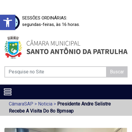
Barra de Ferramentas Aberta
SESSÕES ORDINÁRIAS:
segundas-feiras, às 16 horas.
Buscar
CâmaraSAP
>
Noticia
>
Presidente Andre Selistre
Recebe A Visita Do 8o Bpmsap