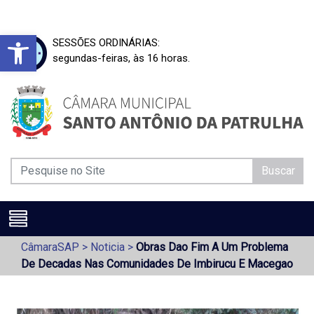
Barra de Ferramentas Aberta
SESSÕES ORDINÁRIAS:
segundas-feiras, às 16 horas.
Buscar
CâmaraSAP
>
Noticia
>
Obras Dao Fim A Um Problema
De Decadas Nas Comunidades De Imbirucu E Macegao