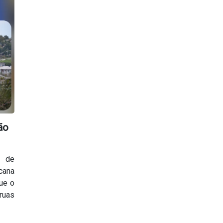
ão
s de
cana
que o
ruas