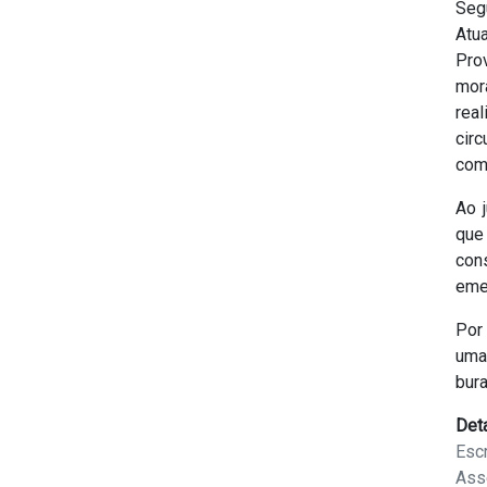
Seg
Atu
Pro
mor
rea
cir
com
Ao 
que
con
emer
Por
uma
bura
Det
Escr
Ass