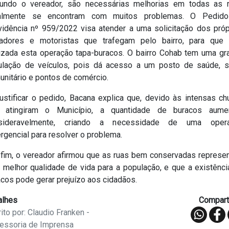
undo o vereador, são necessárias melhorias em todas as r
almente se encontram com muitos problemas. O Pedid
vidência nº 959/2022 visa atender a uma solicitação dos próp
adores e motoristas que trafegam pelo bairro, para que 
lizada esta operação tapa-buracos. O bairro Cohab tem uma gr
culação de veículos, pois dá acesso a um posto de saúde, s
unitário e pontos de comércio.
justificar o pedido, Bacana explica que, devido às intensas ch
 atingiram o Município, a quantidade de buracos aume
sideravelmente, criando a necessidade de uma oper
gencial para resolver o problema.
 fim, o vereador afirmou que as ruas bem conservadas represe
 melhor qualidade de vida para a população, e que a existênci
cos pode gerar prejuízo aos cidadãos.
alhes
Comparti
ito por: Claudio Franken -
essoria de Imprensa