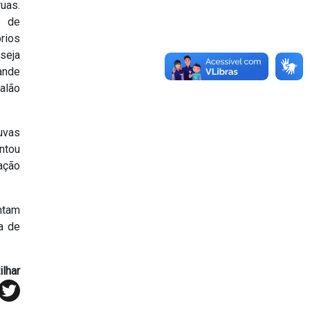
uas.
o de
rios
seja
ande
alão
uvas
ntou
ação
ntam
a de
lhar