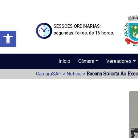
SESSÕES ORDINÁRIAS:
Barra de Ferramentas Aberta
segundas-feiras, às 16 horas.
Início
Câmara
Vereadores
CâmaraSAP
>
Noticia
>
Bacana Solicita Ao Exe