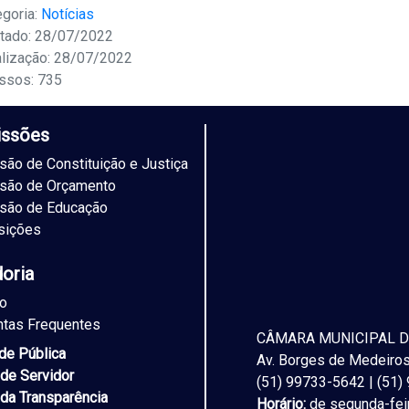
egoria:
Notícias
tado: 28/07/2022
alização: 28/07/2022
ssos: 735
ssões
ão de Constituição e Justiça
são de Orçamento
são de Educação
sições
doria
to
ntas Frequentes
CÂMARA MUNICIPAL D
ade Pública
Av. Borges de Medeiros,
 de Servidor
(51) 99733-5642 | (51
 da Transparência
Horário:
de segunda-feir