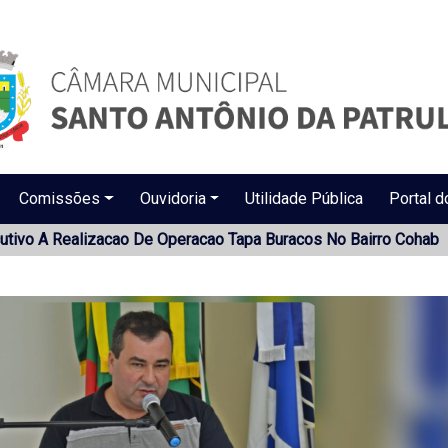
Comissões
Ouvidoria
Utilidade Pública
Portal d
cutivo A Realizacao De Operacao Tapa Buracos No Bairro Cohab