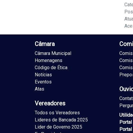
Cat
Pos
Atu
Ace
Câmara
Comi
Câmara Municipal
Comiss
Homenagens
Comis
Código de Ética
Comis
Notícias
Prepo
Eventos
Ouvi
Atas
Conta
Vereadores
Pergu
Todos os Vereadores
Utilid
Lideres de Bancada 2025
Portal
Lider de Governo 2025
Portal