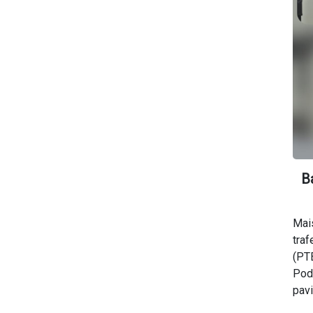
B
Mai
tra
(PTB
Pod
pavi