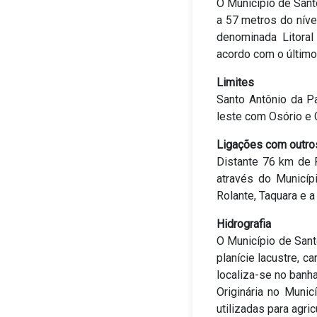
O Município de Sant
a 57 metros do níve
denominada Litoral
acordo com o último
Limites
Santo Antônio da Pa
leste com Osório e C
Ligações com outro
Distante 76 km de 
através do Municíp
Rolante, Taquara e a
Hidrografia
O Município de Sant
planície lacustre, c
localiza-se no banh
Originária no Muni
utilizadas para agric