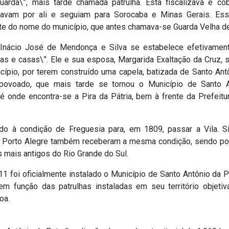
Guarda\”, mais tarde chamada patrulha. Esta fiscalizava e c
avam por ali e seguiam para Sorocaba e Minas Gerais. Ess
te do nome do município, que antes chamava-se Guarda Velha d
 Inácio José de Mendonça e Silva se estabelece efetivamen
as e casas\”. Ele e sua esposa, Margarida Exaltação da Cruz,
ípio, por terem construído uma capela, batizada de Santo Ant
povoado, que mais tarde se tornou o Município de Santo A
 é onde encontra-se a Pira da Pátria, bem à frente da Prefeitu
do à condição de Freguesia para, em 1809, passar a Vila. S
e Porto Alegre também receberam a mesma condição, sendo po
s mais antigos do Rio Grande do Sul.
11 foi oficialmente instalado o Município de Santo Antônio da P
m função das patrulhas instaladas em seu território objeti
oa.