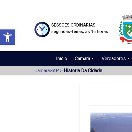
SESSÕES ORDINÁRIAS:
Barra de Ferramentas Aberta
segundas-feiras, às 16 horas.
Início
Câmara
Vereadores
CâmaraSAP
>
Historia Da Cidade