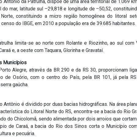
o Antônio da Patrulha, dispõe de uma área territorial de 1.069 k
l do mar, latitude sul –29,818 e longitude de –50,52, constitui
 Norte, constituindo a micro região homogênea do litoral set
 censo do IBGE, em 2010 a população era de 39.685 habitantes.
trulha limita-se ao norte com Rolante e Riozinho, ao sul com 
araá e, a oeste com Taquara, Glorinha e Gravataí.
s Municípios
Porto Alegre, através da BR 290 e da RS 30, proporcionam liga
io de Osório, com o centro do País, pela BR 101, já pela R
 serra gaúcha.
o Antônio é dividido por duas bacias hidrográficas. Na área plan
aracterística do Litoral Norte do RS, encontra-se a bacia do Rio Gr
ado do Chicolomã, sendo alimentada por dois arroios que cortam 
cípio de Caraá, a bacia do Rio dos Sinos corta o Município c
ultura e pecuária.