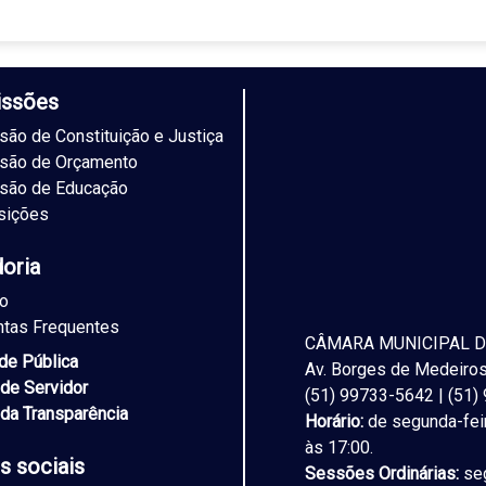
ssões
ão de Constituição e Justiça
são de Orçamento
são de Educação
sições
doria
to
ntas Frequentes
CÂMARA MUNICIPAL D
ade Pública
Av. Borges de Medeiros,
 de Servidor
(51) 99733-5642 | (51
 da Transparência
Horário:
de segunda-feir
às 17:00.
s sociais
Sessões Ordinárias:
seg