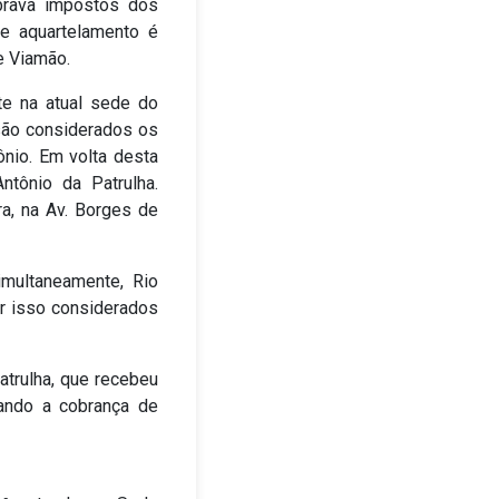
obrava impostos dos
e aquartelamento é
e Viamão.
te na atual sede do
 são considerados os
ônio. Em volta desta
ntônio da Patrulha.
ra, na Av. Borges de
imultaneamente, Rio
r isso considerados
atrulha, que recebeu
vando a cobrança de