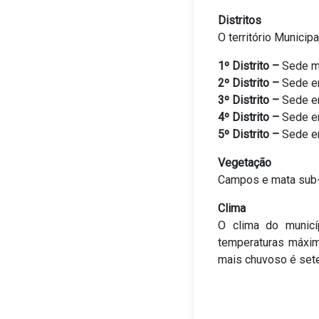
Distritos
O território Municip
1º Distrito –
Sede mu
2º Distrito –
Sede e
3º Distrito –
Sede e
4º Distrito –
Sede em
5º Distrito –
Sede e
Vegetação
Campos e mata sub-
Clima
O clima do municí
temperaturas máxim
mais chuvoso é sete