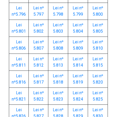
Lei
Lei nº
Lei nº
Lei nº
Lei nº
nº5.796
5.797
5.798
5.799
5.800
Lei
Lei nº
Lei nº
Lei nº
Lei nº
nº5.801
5.802
5.803
5.804
5.805
Lei
Lei nº
Lei nº
Lei nº
Lei nº
nº5.806
5.807
5.808
5.809
5.810
Lei
Lei nº
Lei nº
Lei nº
Lei nº
nº5.811
5.812
5.813
5.814
5.815
Lei
Lei nº
Lei nº
Lei nº
Lei nº
nº5.816
5.817
5.818
5.819
5.820
Lei
Lei nº
Lei nº
Lei nº
Lei nº
nº5.821
5.822
5.823
5.824
5.825
Lei
Lei nº
Lei nº
Lei nº
Lei nº
nº5.826
5.827
5.828
5.829
5.830