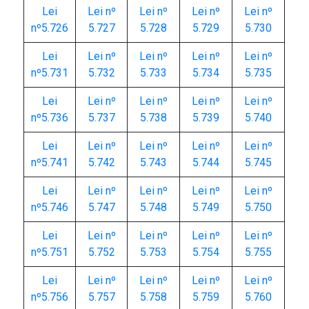
Lei
Lei nº
Lei nº
Lei nº
Lei nº
nº5.726
5.727
5.728
5.729
5.730
Lei
Lei nº
Lei nº
Lei nº
Lei nº
nº5.731
5.732
5.733
5.734
5.735
Lei
Lei nº
Lei nº
Lei nº
Lei nº
nº5.736
5.737
5.738
5.739
5.740
Lei
Lei nº
Lei nº
Lei nº
Lei nº
nº5.741
5.742
5.743
5.744
5.745
Lei
Lei nº
Lei nº
Lei nº
Lei nº
nº5.746
5.747
5.748
5.749
5.750
Lei
Lei nº
Lei nº
Lei nº
Lei nº
nº5.751
5.752
5.753
5.754
5.755
Lei
Lei nº
Lei nº
Lei nº
Lei nº
nº5.756
5.757
5.758
5.759
5.760