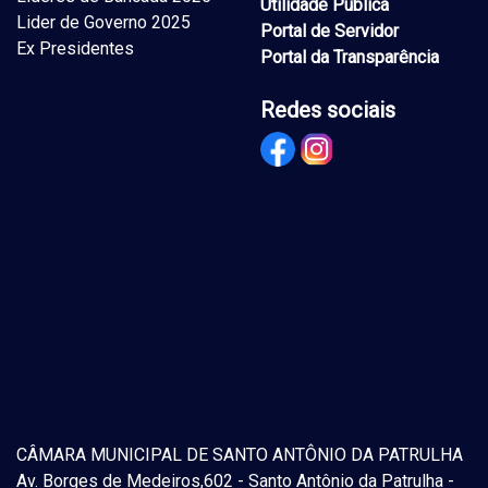
Utilidade Pública
Lider de Governo 2025
Portal de Servidor
Ex Presidentes
Portal da Transparência
Redes sociais
CÂMARA MUNICIPAL DE SANTO ANTÔNIO DA PATRULHA
Av. Borges de Medeiros,602 - Santo Antônio da Patrulha -