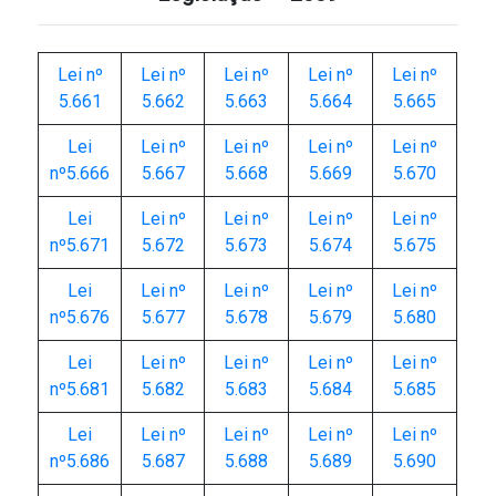
Lei nº
Lei nº
Lei nº
Lei nº
Lei nº
5.661
5.662
5.663
5.664
5.665
Lei
Lei nº
Lei nº
Lei nº
Lei nº
nº5.666
5.667
5.668
5.669
5.670
Lei
Lei nº
Lei nº
Lei nº
Lei nº
nº5.671
5.672
5.673
5.674
5.675
Lei
Lei nº
Lei nº
Lei nº
Lei nº
nº5.676
5.677
5.678
5.679
5.680
Lei
Lei nº
Lei nº
Lei nº
Lei nº
nº5.681
5.682
5.683
5.684
5.685
Lei
Lei nº
Lei nº
Lei nº
Lei nº
nº5.686
5.687
5.688
5.689
5.690