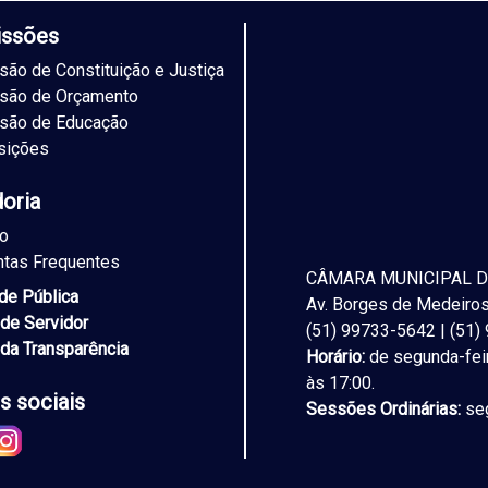
ssões
ão de Constituição e Justiça
são de Orçamento
são de Educação
sições
doria
to
ntas Frequentes
CÂMARA MUNICIPAL D
ade Pública
Av. Borges de Medeiros,
 de Servidor
(51) 99733-5642 | (51
 da Transparência
Horário:
de segunda-feir
às 17:00.
s sociais
Sessões Ordinárias:
seg