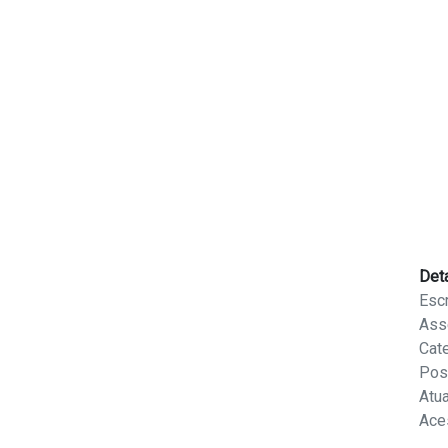
Det
Escr
Ass
Cat
Pos
Atu
Ace