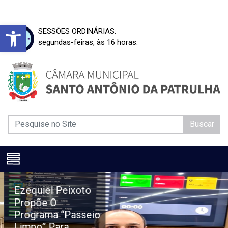
Barra de Ferramentas Aberta
SESSÕES ORDINÁRIAS:
segundas-feiras, às 16 horas.
Buscar
Ezequiel Peixoto
Propõe O
Programa “Passeio
Limpo” Para