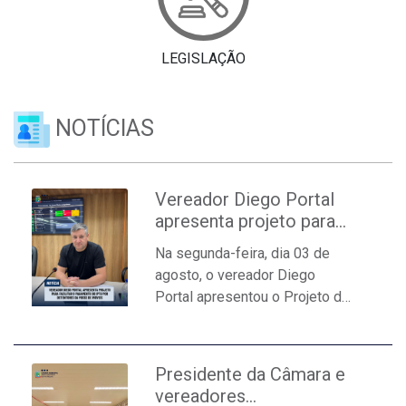
LEGISLAÇÃO
NOTÍCIAS
Vereador Diego Portal
apresenta projeto para
facilitar o pagamento do
Na segunda-feira, dia 03 de
IPTU por detentores da
agosto, o vereador Diego
posse de imóveis
Portal apresentou o Projeto de
Lei nº 352/2026, que está em
tramitação na Comissão de
Constituição e Justiça (CCJ) da
Presidente da Câmara e
Câmara Municipal de Santo
vereadores
Antônio da Patrulha. A proposta