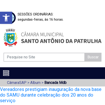
Barra de Ferramentas Aberta
SESSÕES ORDINÁRIAS:
segundas-feiras, às 16 horas.
Buscar
CâmaraSAP
>
Album
>
Bancada Mdb
Vereadores prestigiam inauguração da nova base
do SAMU durante celebração dos 20 anos do
serviço